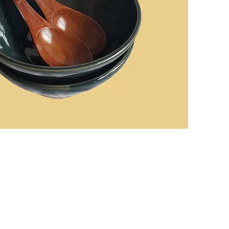
ivraison
Politique de remboursement
C