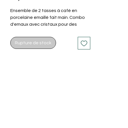
Ensemble de 2 tasses à café en
porcelaine emaillé fait main. Combo
d'emaux avec cristaux pour des
couleurs uniques.
Vendus par deux.
Rupture de stock
ontact