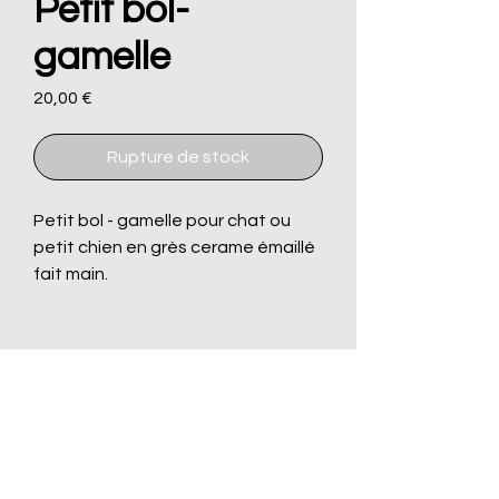
Petit bol-
gamelle
Prix
20,00 €
Rupture de stock
Petit bol - gamelle pour chat ou
petit chien en grès cerame émaillé
fait main.
Politique de Livraison
Politique de remboursement
Contact