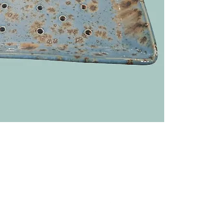
ivraison
Politique de remboursement
C